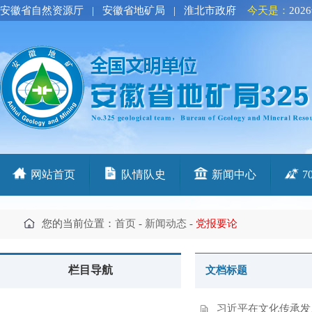
安徽省自然资源厅
|
安徽省地矿局
|
淮北市政府
今天是：
202
网站首页
队情队史
新闻中心
7
您的当前位置：
首页
-
新闻动态
-
党报要论
栏目导航
文档标题
习近平在文化传承发