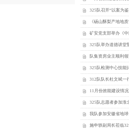
325队召开“以案为
《砀山酥梨产地地质
矿安党支部举办《中
325队举办道德讲堂
队集资房业主顺利领
325队检测中心技能
312队队长杜文斌
11月份效能建设情
​325队志愿者参加淮
​我队参加安徽省地
施申轶副局长莅临3