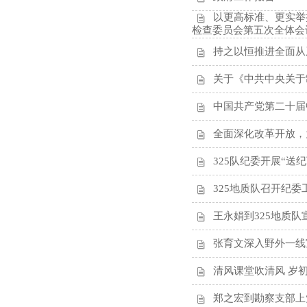
以更高标准、更实举
检查委员会第五次全体会
持之以恒推进全面从
关于《中共中央关于
中国共产党第二十届
全面深化改革开放，
325队纪委开展“送
325地质队召开纪委
王永娟到325地质
张育文深入野外一线
清风课堂吹清风 岁
郑之宏到勘察支部上