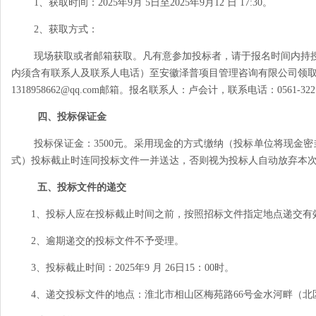
1、获取时间：
2025
年
9
月
5
日至
2025
年
9
月
12
日
17:30
。
2、获取方式：
现场获取或者邮箱获取。凡有意参加投标者，请于报名时间内持
内须含有联系人及联系人电话）至安徽泽普项目管理咨询有限公司领
1318958662@qq.com
邮箱。报名联系人：卢会计，联系电话：
0561-322
四、投标保证金
投标保证金：
3500
元。采用现金的方式缴纳（投标单位将现金密
式）投标截止时连同投标文件一并送达，否则视为投标人自动放弃本
五、投标文件的递交
1、投标人应在投标截止时间之前，按照招标文件指定地点递交有
2、逾期递交的投标文件不予受理。
3、投标截止时间：
2025
年
9
月
26
日
15
：
00
时。
4、递交投标文件的地点：淮北市相山区梅苑路
66
号金水河畔（北