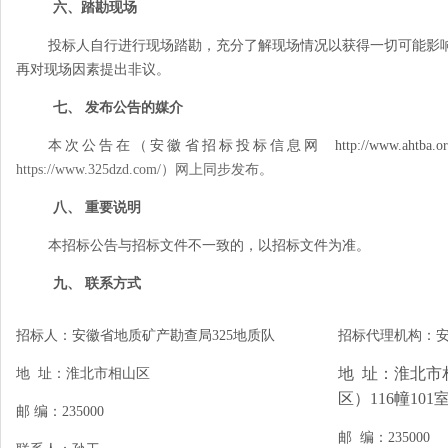
六、踏勘现场
投标人自行进行现场踏勘，充分了解现场情况以获得一切可能影
再对现场因素提出非议。
七、 发布公告的媒介
本次公告在（安徽省招标投标信息网
http://www.ahtba.or
https://www.325dzd.com/
）网上同步发布。
八、 重要说明
本招标公告与招标文件不一致的，以招标文件为准。
九、 联系方式
招标人：安徽省地质矿产勘查局
325
地质队
招标代理机构：
地
址：淮北市
地
址：淮北市相山区
区）
116
幢
101
邮
编：
235000
邮
编：
235000