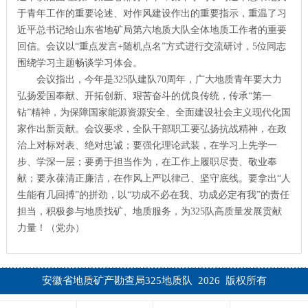
于青年工作的重要论述、对作风建设作出的重要指示，重温了习
近平总书记给山东省地矿局第六地质大队全体地质工作者的重要
回信。会议以“重点发言+随机点名”方式进行交流研讨，5位同志
围绕学习主题畅谈学习体会。
会议指出，今年是325队建队70周年，广大地质青年要大力
弘扬爱国奉献、开拓创新、艰苦奋斗的优良传统，传承“第一
钻”精神，为保障国家能源资源安全、全面建设社会主义现代化国
家作出新贡献。会议要求，全队干部职工要弘扬抗战精神，在政
治上对标对表、绝对忠诚；要强化理论武装，在学习上先学一
步、学深一层；要勇于担当作为，在工作上履职尽责、敬业奉
献；要永葆清正廉洁，在作风上严以律己、坚守底线。要拿出“人
生能有几回搏”的拼劲，以“功成不必在我、功成必定有我”的责任
担当，积极参与地质找矿、地质服务，为325队高质量发展贡献
力量！（党办）
安徽省地质矿产勘查局325地质队 2026 版权所有