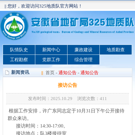
|| 您好，欢迎访问325地质队官方网站！
队情队史
新闻中心
廉政建设
地质勘查
工程勘察
党群工作
综合管理
新闻资讯
||
首页
-
通知公告
-
通知公告
接访公告
发布时间：2025.10.29 浏览次数：
411
根据工作安排，许广东同志定于10月31日下午公开接待
群众来访。
接访时间：14:30-17:00。
接访地点：队3楼接待室