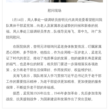
慰问现场
1月14日，局人事处一级调研员曾明元代表局党委看望慰问我
队离休干部孟宪旭，向老人及家属表达诚挚的问候和新春的祝
福。局人事处三级调研员李杰，队领导吴海飞、章中九、许广东
陪同慰问。
在医院病房，曾明元详细询问孟老身体恢复情况，叮嘱家属
悉心照料、多予陪伴。他指出，作为全局唯一百岁老人，孟老见
证了时代的变迁、推动了地质事业的发展，他的健康长寿是家庭
的福气，也是单位的财富，相关部门要进一步落细落实各项政
策，全力将老干部生活保障好、作用发挥好、权益维护好。
吴海飞表示，我队将深入学习贯彻习近平总书记关于老干部
工作的重要指示精神，为老干部提供更加精准、更加便捷的服务
保障，不断提升老干部的幸福感。
据悉，孟宪旭1926年出生，1946年参加革命，先后参加淮海
战役、抗美援朝战争，为国家建设和发展作出了突出贡献。