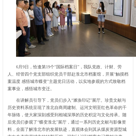
6月
9
日，恰逢第
19
个“国际档案日”，我队党政、计财、劳
人、经管四个党支部组织党员干部赴淮北市档案馆，开展“触摸档
案温度 感悟城市蝶变”主题党日活动，以实地参观的方式致敬档
案事业，感悟城市变迁。
在讲解员引导下，党员们步入“濉涣印记”展厅。珍贵文献与
历史资料系统呈现了淮北自商周建制、运河文明至红色革命的千
年脉络，使大家深刻感受到相城深厚的历史积淀与文化传承。随
后党员们参观了“蝶变淮北”展厅，通过一系列历史文献与影像资
料，全面了解淮北市的发展轨迹，直观体会到其从煤炭资源型城