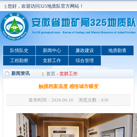
|| 您好，欢迎访问325地质队官方网站！
队情队史
新闻中心
廉政建设
地质勘查
工程勘察
党群工作
综合管理
新闻资讯
||
首页
-
党群工作
触摸档案温度 感悟城市蝶变
发布时间：2026.06.10 浏览次数：
630