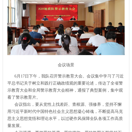
会议场景
6月17日下午，我队召开警示教育大会。会议集中学习了习近
平总书记关于树立和践行正确政绩观的重要论述，传达了全省警
示教育大会和全局警示教育大会精神，通报了典型案例，集中观
看了警示教育片。
会议指出，要从党性上找差距、查根源、强修养，坚持不懈
用习近平新时代中国特色社会主义思想凝心铸魂，不断提高马克
思主义思想觉悟和理论水平，以过硬作风保障全队各项工作高质
量发展。