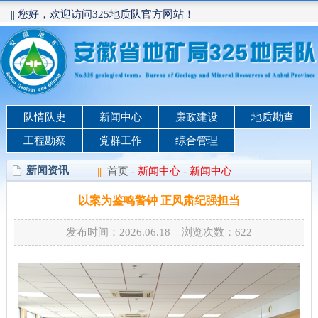
|| 您好，欢迎访问325地质队官方网站！
队情队史
新闻中心
廉政建设
地质勘查
工程勘察
党群工作
综合管理
新闻资讯
||
首页
-
新闻中心
-
新闻中心
​以案为鉴鸣警钟 正风肃纪强担当
发布时间：2026.06.18 浏览次数：
622