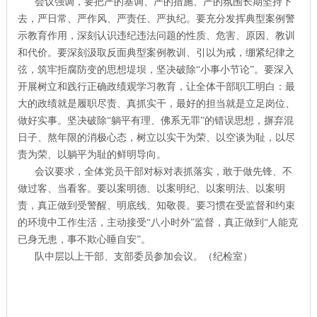
会议强调，要把严的基调、严的措施、严的氛围长期坚持下
去，严日常、严作风、严责任、严执纪。要充分发挥典型案例警
示教育作用，深刻认识违纪违法问题的性质、危害、原因、教训
和代价。要深刻汲取反面典型案例教训、引以为戒，绷紧纪律之
弦，筑牢拒腐防变的思想堤坝，坚决破除“小事小节论”。要深入
开展树立和践行正确政绩观学习教育，让全体干部职工明白：最
大的政绩就是履职尽责、真抓实干，最好的担当就是立足岗位、
做好实事。坚决破除“躺平有理、佛系无罪”的错误思想，摒弃混
日子、熬年限的消极心态，树立以实干为荣、以空谈为耻，以尽
责为荣、以躺平为耻的鲜明导向。
会议要求，全体党员干部对标对表抓落实，敢于做先锋、不
做过客、当看客。要以案明德、以案明纪、以案明法、以案明
责，真正做到受警醒、明底线、知敬畏。要习惯在受监督和约束
的环境中工作生活，主动接受“八小时外”监督，真正做到“人能克
已身无患，事不欺心睡自安”。
队中层以上干部、支部委员参加会议。（纪检室）