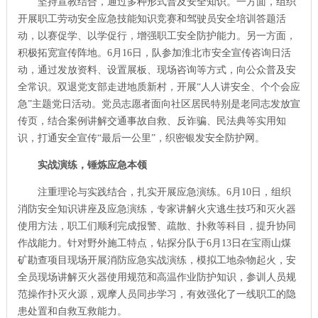
坚持宣教结合，通过多种形式普及安全知识。一方面，组织
开展职工劳动安全应急技能知识竞赛和驾驶员安全培训答题活
动，以赛促学、以学促行，增强职工安全防护能力。另一方面，
积极拓宽宣传阵地。6月16日，队参加淮北市安全宣传咨询日活
动，通过发放资料、设置展板、现场咨询等方式，向公众普及安
全常识。双退党支部走进地质新村，开展“人人讲安全、个个会应
急”主题党日活动。党员志愿者面向社区居民特别是老同志发放宣
传页，结合案例讲解交通事故自救、反诈骗、民法典等实用知
识，打通安全宣传“最后一公里”，织密银发安全防护网。
实战演练，锤炼应急本领
注重理论与实践结合，扎实开展应急演练。6月10日，组织
消防安全知识讲座及应急演练，专家讲解火灾逃生技巧和灭火器
使用方法，职工们顺利完成报警、疏散、扑救等科目，提升协同
作战能力。针对野外施工特点，钻探分队于6月13日在宝雨山煤
矿勘查项目现场开展消防应急实战演练，模拟工地杂物起火，安
全员现场讲解灭火器使用规范和高温作业防护知识，参训人员规
范操作扑灭火源，观摩人员同步学习，有效强化了一线职工的隐
患处置和自救互救能力。