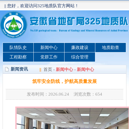
|| 您好，欢迎访问325地质队官方网站！
队情队史
新闻中心
廉政建设
地质勘查
工程勘察
党群工作
综合管理
新闻资讯
||
首页
-
新闻中心
-
新闻中心
筑牢安全防线，护航高质量发展
发布时间：2026.06.24 浏览次数：
654