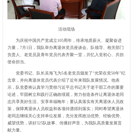
活动现场
为庆祝中国共产党成立105周年，传承地质薪火、凝聚奋进
力量，7月1日，我队举办离退休党员座谈会。队领导、相关部门
负责人、老党员及青年党员代表齐聚一堂，共忆入党初心、共担
使命担当。
党委书记、队长吴海飞为5名老党员颁发了“光荣在党50年”纪
念章，并向离退休党员代表介绍了近年来我队发展情况。他表
示，队党委将认真学习贯彻习近平总书记关于老干部工作的重要
论述，牢固树立和践行正确政绩观，努力创造条件让离退休老同
志共享美好生活、安享幸福晚年；要认真落实有关离退休人员政
策，保障离退休人员权益和各项待遇得到落实；同时希望离退休
老同志继续关心支持单位发展，充分发挥政治优势、经验优势、
威望优势，讲好325队故事、传播好声音，为我队高质量发展贡
献力量。