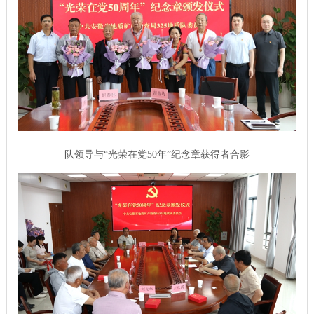
队领导与“光荣在党50年”纪念章获得者合影