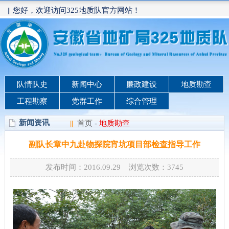
|| 您好，欢迎访问325地质队官方网站！
队情队史
新闻中心
廉政建设
地质勘查
工程勘察
党群工作
综合管理
新闻资讯
||
首页
-
地质勘查
副队长章中九赴物探院宵坑项目部检查指导工作
发布时间：2016.09.29 浏览次数：
3745