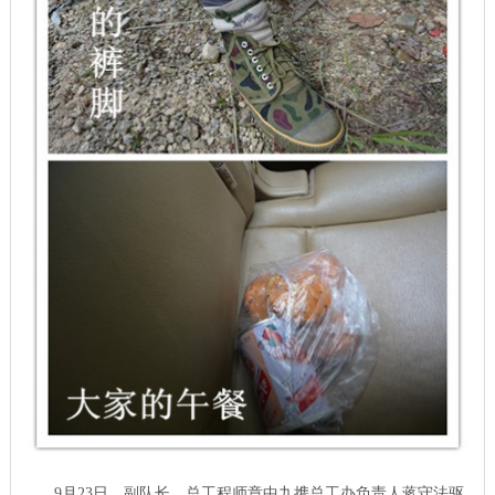
9月23日，副队长、总工程师章中九携总工办负责人蒋守法驱