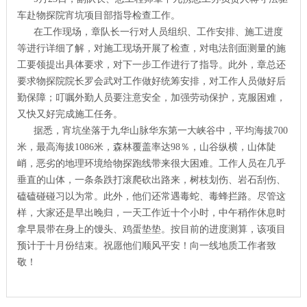
车赴物探院宵坑项目部指导检查工作。
在工作现场，章队长一行对人员组织、工作安排、施工进度
等进行详细了解，对施工现场开展了检查，对电法剖面测量的施
工要领提出具体要求，对下一步工作进行了指导。此外，章总还
要求物探院院长罗会武对工作做好统筹安排，对工作人员做好后
勤保障；叮嘱外勤人员要注意安全，加强劳动保护，克服困难，
又快又好完成施工任务。
据悉，宵坑坐落于九华山脉华东第一大峡谷中，平均海拔700
米，最高海拔1086米，森林覆盖率达98％，山谷纵横，山体陡
峭，恶劣的地理环境给物探跑线带来很大困难。工作人员在几乎
垂直的山体，一条条跌打滚爬砍出路来，树枝划伤、岩石刮伤、
磕磕碰碰习以为常。此外，他们还常遇毒蛇、毒蜂拦路。尽管这
样，大家还是早出晚归，一天工作近十个小时，中午稍作休息时
拿早晨带在身上的馒头、鸡蛋垫垫。按目前的进度测算，该项目
预计于十月份结束。祝愿他们顺风平安！向一线地质工作者致
敬！