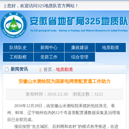
|| 您好，欢迎访问325地质队官方网站！
队情队史
新闻中心
廉政建设
地质勘查
工程勘察
党群工作
综合管理
新闻资讯
||
首页
-
地质勘查
安徽山水测绘院为国家电网营配贯通工作助力
发布时间：2016.12.30 浏览次数：
3221
2016年12月28日，由安徽山水测绘院承揽的包括淮北、亳
州、蚌埠、辽宁锦州在内的12个市县营配贯通数据采集及治理项
目已全部完成。
项目按照“先主城区、后郊网和农村”的模式有序推进，在进