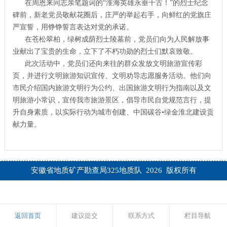
在周恩来同志亲笔题词的“淮海英雄永垂千古！”的烈士纪念
碑前，新老党员敬献花圈后，庄严的举起右手，向鲜红的党旗庄
严宣誓，用铮铮誓言表达对党的承诺。
在苍松翠柏，绿树成荫烈士陵墓前，党员们向为人民解放事
业献出了宝贵的生命，立下了不朽功勋的烈士们默哀致敬。
此次活动中，党员们还向来往的群众发放文明旅游宣传彩
页，并进行文明旅游知识宣传、文明劝导志愿服务活动。他们向
市民介绍国内旅游文明行为公约、出国旅游文明行为指南以及文
明旅游小常识，宣传我市旅游景区，倡导市民自觉规范言行，提
升自身素质，以实际行动为城市创建、中国碳谷•绿金淮北建设贡
献力量。
安徽省地质矿产勘查局325地质队 2026 版权所有
返回首页
建议提交
联系方式
栏目导航