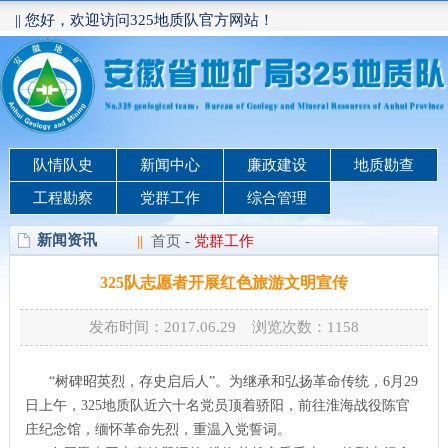
|| 您好，欢迎访问325地质队官方网站！
队情队史
新闻中心
廉政建设
地质勘查
工程勘察
党群工作
综合管理
新闻资讯
||
首页
-
党群工作
325队志愿者开展红色旅游文明宣传
发布时间：2017.06.29 浏览次数：
1158
“树碑昭英烈，存史启后人”。为继承和弘扬革命传统，6月29
日上午，325地质队近六十名党员顶着骄阳，前往淮海战役陈官
庄纪念馆，缅怀革命先烈，重温入党誓词。