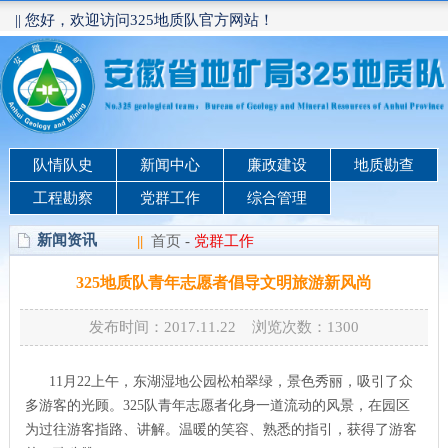
|| 您好，欢迎访问325地质队官方网站！
队情队史
新闻中心
廉政建设
地质勘查
工程勘察
党群工作
综合管理
新闻资讯
||
首页
-
党群工作
325地质队青年志愿者倡导文明旅游新风尚
发布时间：2017.11.22 浏览次数：
1300
11月22上午，东湖湿地公园松柏翠绿，景色秀丽，吸引了众
多游客的光顾。325队青年志愿者化身一道流动的风景，在园区
为过往游客指路、讲解。温暖的笑容、熟悉的指引，获得了游客