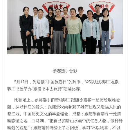
参赛选手合影
5月17日，为迎接“中国旅游日”的到来，325队组织职工在队
职工书屋举办“跟着书本去旅行”朗诵比赛。
比赛场上，参赛选手们带领职工跟随徐霞客一起历经艰难险
阻，探寻长江的源头；跟随余秋雨参观了雄伟壮观又造福人民的
都江堰、中国历史文化的丰盈偏仓—成都；跟随朱自清寻一处清
幽静谧之地—白马湖，“把自己拟诸山水画中的任务人物，做种种
幽邈的遐想”；跟随范仲淹登上了岳阳楼，学习“不以物喜，不以