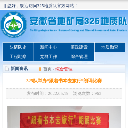
|| 您好，欢迎访问325地质队官方网站！
队情队史
新闻中心
廉政建设
地质勘查
工程勘察
党群工作
综合管理
新闻资讯
||
首页
-
综合管理
325队举办“跟着书本去旅行”朗诵比赛
发布时间：2022.05.19 浏览次数：
963