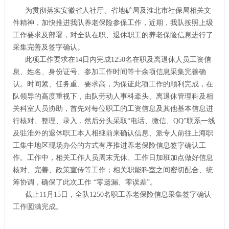
为贯彻落实安徽省人社厅、省地矿局及淮北市社保局相关文
件精神，加快推进我队养老保险参保工作，近期，我队按照上级
工作要求及部署，对全队在职、退休职工的养老保险信息进行了
采集完善及签字确认。
此项工作要求在14日内完成1250名在职及离退休人员工资信
息、姓名、身份证号、参加工作时间等十余项信息采集完善确
认。时间紧、任务重、要求高，为保证此项工作的顺利完成，在
队领导的高度重视下，由队劳动人事科牵头、离退休管理科及相
关科室人员协助，首先对每位职工的工资信息及其他基本信息进
行核对、整理、录入，然后分头采取“电话、微信、QQ”联系一线
及驻淮外的退休职工本人相继前来确认信息、派专人前往上海职
工集中地区现场办公的方式有序推进养老保险信息签字确认工
作。工作中，相关工作人员周末无休、工作日加班加点做好信息
核对、完善、政策宣传等工作；相关职能科室之间密切配合、统
筹协调，确保了此次工作 “零遗漏、零误差”。
截止11月15日，全队1250名职工养老保险信息采集签字确认
工作圆满完成。