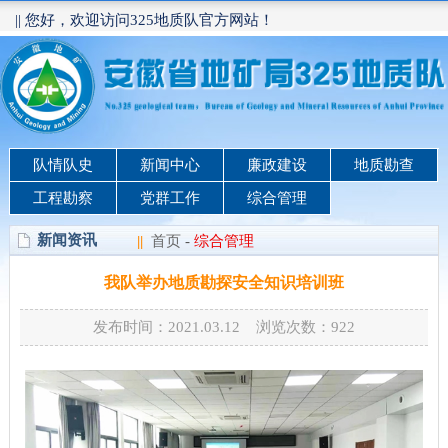
|| 您好，欢迎访问325地质队官方网站！
队情队史
新闻中心
廉政建设
地质勘查
工程勘察
党群工作
综合管理
新闻资讯
||
首页
-
综合管理
我队举办地质勘探安全知识培训班
发布时间：2021.03.12 浏览次数：
922